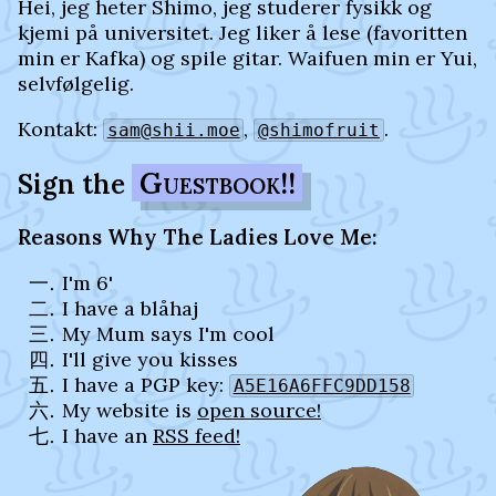
Hei, jeg heter Shimo, jeg studerer fysikk og
kjemi på universitet. Jeg liker å lese (favoritten
min er Kafka) og spile gitar. Waifuen min er Yui,
selvfølgelig.
Kontakt:
,
.
sam@shii.moe
@shimofruit
Guestbook!!
Sign the
Reasons Why The Ladies Love Me:
I'm 6'
I have a blåhaj
My Mum says I'm cool
I'll give you kisses
I have a PGP key:
A5E16A6FFC9DD158
My website is
open source!
I have an
RSS feed!